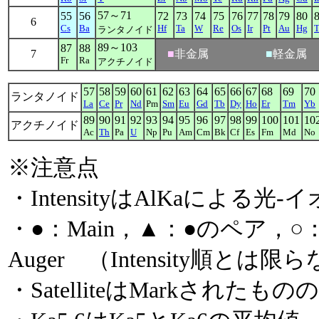
57～71
55
56
72
73
74
75
76
77
78
79
80
6
Cs
Ba
Hf
Ta
W
Re
Os
Ir
Pt
Au
Hg
T
ランタノイド
89～103
87
88
7
■
非金属
■
軽金属
Fr
Ra
アクチノイド
57
58
59
60
61
62
63
64
65
66
67
68
69
70
ランタノイド
La
Ce
Pr
Nd
Pm
Sm
Eu
Gd
Tb
Dy
Ho
Er
Tm
Yb
89
90
91
92
93
94
95
96
97
98
99
100
101
10
アクチノイド
Ac
Th
Pa
U
Np
Pu
Am
Cm
Bk
Cf
Es
Fm
Md
No
※注意点
・IntensityはAlKaによる光
・●：Main，▲：●のペア，○：
Auger （Intensity順とは限
・SatelliteはMarkされたもの