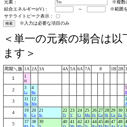
元素：
※複数の
結合エネルギー(eV)：
～
※範囲を
サテライトピーク表示：
※入力は必要な項目のみ
＜単一の元素の場合は以
ます＞
周期＼族
1A
2A
3A
4A
5A
6A
7A
8
1B
2B
1
１
H
3
4
2
Li
Be
11
12
3
Na
Mg
A
19
20
21
22
23
24
25
26
27
28
29
30
4
K
Ca
Sc
Ti
V
Cr
Mn
Fe
Co
Ni
Cu
Zn
37
38
39
40
41
42
43
44
45
46
47
48
5
Rb
Sr
Y
Zr
Nb
Mo
Tc
Ru
Rh
Pd
Ag
Cd
I