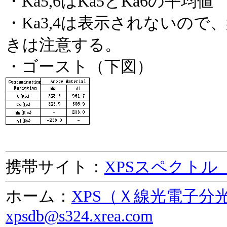
・Ka5,6はKa5とKa6の平均値
・Ka3,4は表示されないので
きは注意する。
・ゴースト（下図）
携帯サイト：
XPSスペクトル
ホーム：
XPS（Ｘ線光電子分
xpsdb@s324.xrea.com