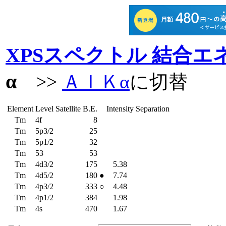
XPSスペクトル 結合エ
α
>>
ＡｌＫα
に切替
Element
Level
Satellite
B.E.
Intensity
Separation
Tm
4f
8
Tm
5p3/2
25
Tm
5p1/2
32
Tm
53
53
Tm
4d3/2
175
5.38
Tm
4d5/2
180
●
7.74
Tm
4p3/2
333
○
4.48
Tm
4p1/2
384
1.98
Tm
4s
470
1.67